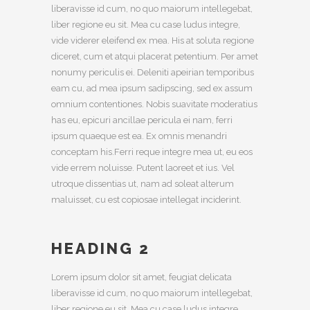
liberavisse id cum, no quo maiorum intellegebat,
liber regione eu sit. Mea cu case ludus integre,
vide viderer eleifend ex mea. His at soluta regione
diceret, cum et atqui placerat petentium. Per amet
nonumy periculis ei. Deleniti apeirian temporibus
eam cu, ad mea ipsum sadipscing, sed ex assum
omnium contentiones. Nobis suavitate moderatius
has eu, epicuri ancillae pericula ei nam, ferri
ipsum quaeque est ea. Ex omnis menandri
conceptam his.Ferri reque integre mea ut, eu eos
vide errem noluisse. Putent laoreet et ius. Vel
utroque dissentias ut, nam ad soleat alterum
maluisset, cu est copiosae intellegat inciderint.
HEADING 2
Lorem ipsum dolor sit amet, feugiat delicata
liberavisse id cum, no quo maiorum intellegebat,
liber regione eu sit. Mea cu case ludus integre,