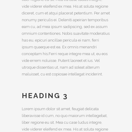
vide viderer eleifend ex mea. His at soluta regione
diceret, cum et atqui placerat petentium. Per amet
nonumy periculis ei. Deleniti apeirian temporibus
eam cu, ad mea ipsum sadipscing, sed ex assum
omnium contentiones. Nobis suavitate moderatius
has eu, epicuri ancillae pericula ei nam, ferri
ipsum quaeque est ea. Ex omnis menandri
conceptam his.Ferri reque integre mea ut, eu eos
vide errem noluisse. Putent laoreet et ius. Vel
utroque dissentias ut, nam ad soleat alterum
maluisset, cu est copiosae intellegat inciderint.
HEADING 3
Lorem ipsum dolor sit amet, feugiat delicata
liberavisse id cum, no quo maiorum intellegebat,
liber regione eu sit. Mea cu case ludus integre,
vide viderer eleifend ex mea. His at soluta regione