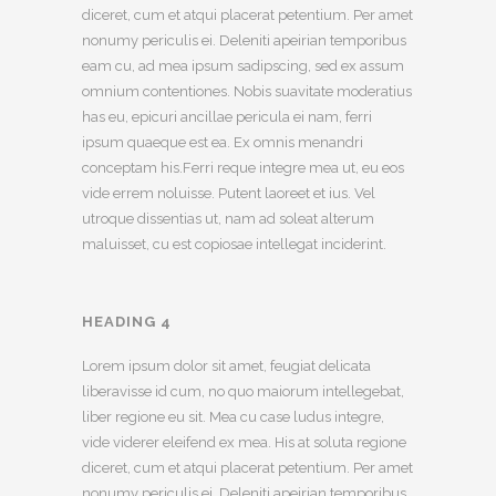
diceret, cum et atqui placerat petentium. Per amet
nonumy periculis ei. Deleniti apeirian temporibus
eam cu, ad mea ipsum sadipscing, sed ex assum
omnium contentiones. Nobis suavitate moderatius
has eu, epicuri ancillae pericula ei nam, ferri
ipsum quaeque est ea. Ex omnis menandri
conceptam his.Ferri reque integre mea ut, eu eos
vide errem noluisse. Putent laoreet et ius. Vel
utroque dissentias ut, nam ad soleat alterum
maluisset, cu est copiosae intellegat inciderint.
HEADING 4
Lorem ipsum dolor sit amet, feugiat delicata
liberavisse id cum, no quo maiorum intellegebat,
liber regione eu sit. Mea cu case ludus integre,
vide viderer eleifend ex mea. His at soluta regione
diceret, cum et atqui placerat petentium. Per amet
nonumy periculis ei. Deleniti apeirian temporibus