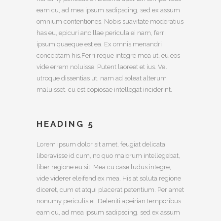
eam cu, ad mea ipsum sadipscing, sed ex assum
omnium contentiones. Nobis suavitate moderatius
has eu, epicuri ancillae pericula ei nam, ferri
ipsum quaeque est ea. Ex omnis menandri
conceptam his.Ferri reque integre mea ut, eu eos
vide errem noluisse. Putent laoreet et ius. Vel
utroque dissentias ut, nam ad soleat alterum
maluisset, cu est copiosae intellegat inciderint.
HEADING 5
Lorem ipsum dolor sit amet, feugiat delicata
liberavisse id cum, no quo maiorum intellegebat,
liber regione eu sit. Mea cu case ludus integre,
vide viderer eleifend ex mea. His at soluta regione
diceret, cum et atqui placerat petentium. Per amet
nonumy periculis ei. Deleniti apeirian temporibus
eam cu, ad mea ipsum sadipscing, sed ex assum