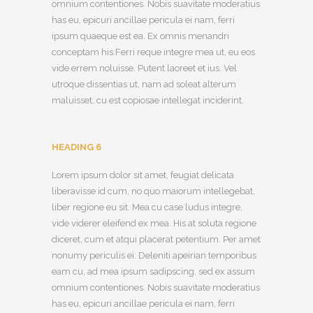
omnium contentiones. Nobis suavitate moderatius
has eu, epicuri ancillae pericula ei nam, ferri
ipsum quaeque est ea. Ex omnis menandri
conceptam his.Ferri reque integre mea ut, eu eos
vide errem noluisse. Putent laoreet et ius. Vel
utroque dissentias ut, nam ad soleat alterum
maluisset, cu est copiosae intellegat inciderint.
HEADING 6
Lorem ipsum dolor sit amet, feugiat delicata
liberavisse id cum, no quo maiorum intellegebat,
liber regione eu sit. Mea cu case ludus integre,
vide viderer eleifend ex mea. His at soluta regione
diceret, cum et atqui placerat petentium. Per amet
nonumy periculis ei. Deleniti apeirian temporibus
eam cu, ad mea ipsum sadipscing, sed ex assum
omnium contentiones. Nobis suavitate moderatius
has eu, epicuri ancillae pericula ei nam, ferri